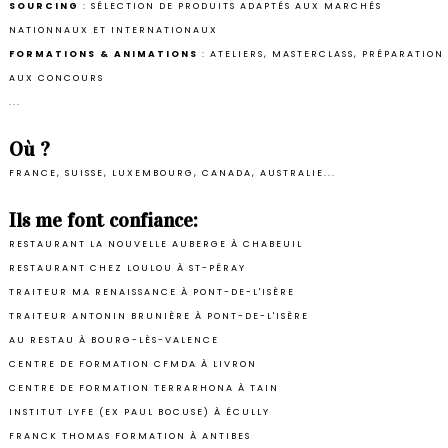
SOURCING
: SÉLECTION DE PRODUITS ADAPTÉS AUX MARCHÉS
NATIONNAUX ET INTERNATIONAUX
FORMATIONS & ANIMATIONS
: ATELIERS, MASTERCLASS, PRÉPARATION
AUX CONCOURS
...
Où ?
FRANCE, SUISSE, LUXEMBOURG, CANADA, AUSTRALIE...
Ils me font confiance:
RESTAURANT LA NOUVELLE AUBERGE À CHABEUIL
RESTAURANT CHEZ LOULOU À ST-PÉRAY
TRAITEUR MA RENAISSANCE À PONT-DE-L'ISÈRE
TRAITEUR ANTONIN BRUNIÈRE À PONT-DE-L'ISÈRE
AU RESTAU À BOURG-LÈS-VALENCE
CENTRE DE FORMATION CFMDA À LIVRON
CENTRE DE FORMATION TERRARHONA À TAIN
INSTITUT LYFE (EX PAUL BOCUSE) À ÉCULLY
FRANCK THOMAS FORMATION À ANTIBES