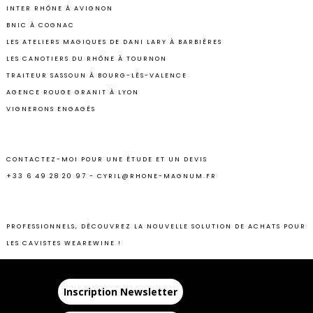
INTER RHÔNE À AVIGNON
BNIC À COGNAC
LES ATELIERS MAGIQUES DE DANI LARY À BARBIÈRES
LES CANOTIERS DU RHÔNE À TOURNON
TRAITEUR SASSOUN À BOURG-LÈS-VALENCE
AGENCE ROUGE GRANIT À LYON
VIGNERONS ENGAGÉS
CONTACTEZ-MOI POUR UNE ÉTUDE ET UN DEVIS
+33 6 49 28 20 97 - CYRIL@RHONE-MAGNUM.FR
PROFESSIONNELS, DÉCOUVREZ LA NOUVELLE SOLUTION DE ACHATS POUR
LES CAVISTES
WEAREWINE
!
Inscription Newsletter