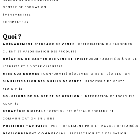
CENTRE DE FORMATION
ÉVÉNEMENTIEL
EXPORTATEUR
Quoi ?
AMÉNAGEMENT D’ESPACE DE VENTE
: OPTIMISATION DU PARCOURS
CLIENT ET VALORISATION DES PRODUITS
CRÉATION DE CARTES DES VINS ET SPIRITUEUX
: ADAPTÉES À VOTRE
IDENTITÉ ET À VOTRE CLIENTÈLE
MISE AUX NORMES
: CONFORMITÉ RÉGLEMENTAIRE ET LÉGISLATION
SIMPLIFICATION DES OUTILS DE VENTE
: PROCESSUS DE VENTE
FLUIDIFIÉS
SOLUTIONS DE CAISSE ET DE GESTION
: INTÉGRATION DE LOGICIELS
ADAPTÉS
STRATÉGIE DIGITALE
: GESTION DES RÉSEAUX SOCIAUX ET
COMMUNICATION EN LIGNE
POLITIQUE TARIFAIRE
: POSITIONNEMENT PRIX ET MARGES OPTIMISÉES
DÉVELOPPEMENT COMMERCIAL
: PROSPECTION ET FIDÉLISATION