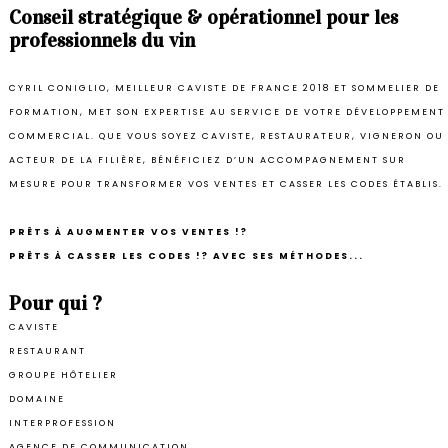
Conseil stratégique & opérationnel pour les
professionnels du vin
CYRIL CONIGLIO, MEILLEUR CAVISTE DE FRANCE 2018 ET SOMMELIER DE
FORMATION, MET SON EXPERTISE AU SERVICE DE VOTRE DÉVELOPPEMENT
COMMERCIAL. QUE VOUS SOYEZ CAVISTE, RESTAURATEUR, VIGNERON OU
ACTEUR DE LA FILIÈRE, BÉNÉFICIEZ D’UN ACCOMPAGNEMENT SUR
MESURE POUR TRANSFORMER VOS VENTES ET CASSER LES CODES ÉTABLIS.
PRÊTS À AUGMENTER VOS VENTES !?
PRÊTS À CASSER LES CODES !? AVEC SES MÉTHODES...
Pour qui ?
CAVISTE
RESTAURANT
GROUPE HÔTELIER
DOMAINE
INTERPROFESSION
AGENCE DE COMMUNICATION