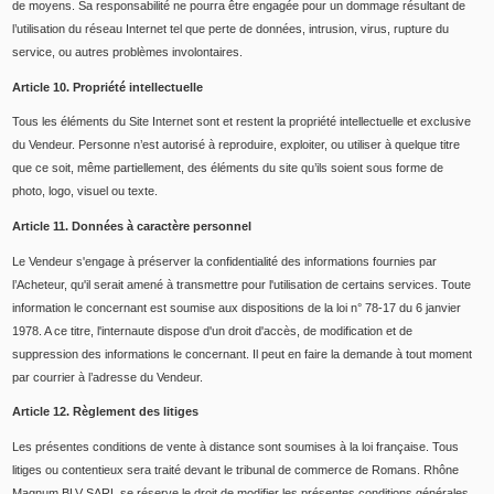
de moyens. Sa responsabilité ne pourra être engagée pour un dommage résultant de
l’utilisation du réseau Internet tel que perte de données, intrusion, virus, rupture du
service, ou autres problèmes involontaires.
Article 10. Propriété intellectuelle
Tous les éléments du Site Internet sont et restent la propriété intellectuelle et exclusive
du Vendeur. Personne n’est autorisé à reproduire, exploiter, ou utiliser à quelque titre
que ce soit, même partiellement, des éléments du site qu’ils soient sous forme de
photo, logo, visuel ou texte.
Article 11. Données à caractère personnel
Le Vendeur s'engage à préserver la confidentialité des informations fournies par
l’Acheteur, qu'il serait amené à transmettre pour l'utilisation de certains services. Toute
information le concernant est soumise aux dispositions de la loi n° 78-17 du 6 janvier
1978. A ce titre, l'internaute dispose d'un droit d'accès, de modification et de
suppression des informations le concernant. Il peut en faire la demande à tout moment
par courrier à l’adresse du Vendeur.
Article 12. Règlement des litiges
Les présentes conditions de vente à distance sont soumises à la loi française. Tous
litiges ou contentieux sera traité devant le tribunal de commerce de Romans. Rhône
Magnum BLV SARL se réserve le droit de modifier les présentes conditions générales